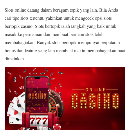
Slots online datang dalam beragam topik yang lain. Bila Anda
cari tipe slots tertentu, yakinkan untuk mengecek opsi slots
bertopik casino. Slots bertopik ialah langkah yang baik untuk
masuk ke permainan dan membuat bermain slots lebih
membahagiakan. Banyak slots bertopik mempunyai perputaran
bonus dan feature yang lain membuat makin membahagiakan buat
dimainkan.