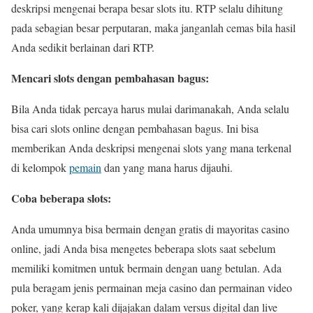
deskripsi mengenai berapa besar slots itu. RTP selalu dihitung
pada sebagian besar perputaran, maka janganlah cemas bila hasil
Anda sedikit berlainan dari RTP.
Mencari slots dengan pembahasan bagus:
Bila Anda tidak percaya harus mulai darimanakah, Anda selalu
bisa cari slots online dengan pembahasan bagus. Ini bisa
memberikan Anda deskripsi mengenai slots yang mana terkenal
di kelompok
pemain
dan yang mana harus dijauhi.
Coba beberapa slots:
Anda umumnya bisa bermain dengan gratis di mayoritas casino
online, jadi Anda bisa mengetes beberapa slots saat sebelum
memiliki komitmen untuk bermain dengan uang betulan. Ada
pula beragam jenis permainan meja casino dan permainan video
poker, yang kerap kali dijajakan dalam versus digital dan live