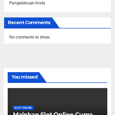
Pengetahuan Anda
Recent Comments
No comments to show.
You missed
SLOT ONLINE
Mainkan Slot Online Cuma