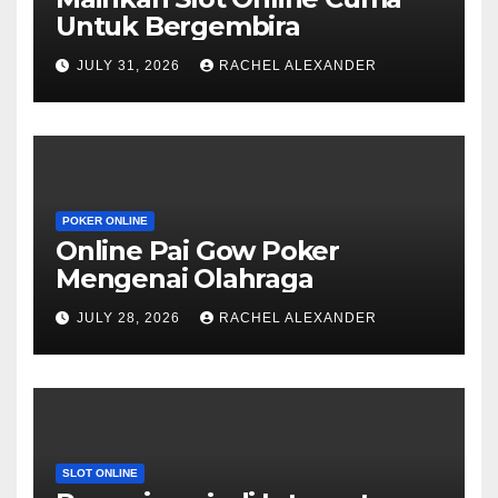
Untuk Bergembira
JULY 31, 2026
RACHEL ALEXANDER
POKER ONLINE
Online Pai Gow Poker
Mengenai Olahraga
JULY 28, 2026
RACHEL ALEXANDER
SLOT ONLINE