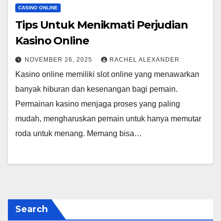
CASINO ONLINE
Tips Untuk Menikmati Perjudian
Kasino Online
NOVEMBER 26, 2025
RACHEL ALEXANDER
Kasino online memiliki slot online yang menawarkan
banyak hiburan dan kesenangan bagi pemain.
Permainan kasino menjaga proses yang paling
mudah, mengharuskan pemain untuk hanya memutar
roda untuk menang. Memang bisa…
Search