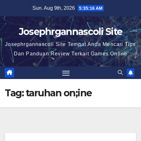
Skip
Sun. Aug 9th, 2026
5:35:16 AM
to
content
Josephrgannascoli Site
Josephrgannascoli Site Tempat Anda Mencari Tips
Dan Panduan Review Terkait Games Online
Tag:
taruhan on;ine