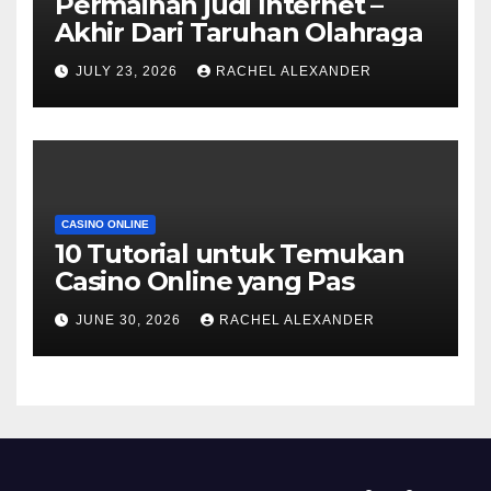
Permainan judi Internet –
Akhir Dari Taruhan Olahraga
JULY 23, 2026
RACHEL ALEXANDER
CASINO ONLINE
10 Tutorial untuk Temukan
Casino Online yang Pas
JUNE 30, 2026
RACHEL ALEXANDER