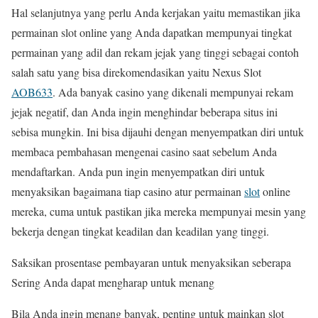
Hal selanjutnya yang perlu Anda kerjakan yaitu memastikan jika
permainan slot online yang Anda dapatkan mempunyai tingkat
permainan yang adil dan rekam jejak yang tinggi sebagai contoh
salah satu yang bisa direkomendasikan yaitu Nexus Slot
AOB633
. Ada banyak casino yang dikenali mempunyai rekam
jejak negatif, dan Anda ingin menghindar beberapa situs ini
sebisa mungkin. Ini bisa dijauhi dengan menyempatkan diri untuk
membaca pembahasan mengenai casino saat sebelum Anda
mendaftarkan. Anda pun ingin menyempatkan diri untuk
menyaksikan bagaimana tiap casino atur permainan
slot
online
mereka, cuma untuk pastikan jika mereka mempunyai mesin yang
bekerja dengan tingkat keadilan dan keadilan yang tinggi.
Saksikan prosentase pembayaran untuk menyaksikan seberapa
Sering Anda dapat mengharap untuk menang
Bila Anda ingin menang banyak, penting untuk mainkan slot