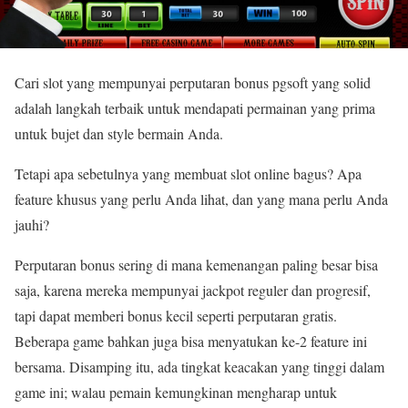
Cari slot yang mempunyai perputaran bonus pgsoft yang solid
adalah langkah terbaik untuk mendapati permainan yang prima
untuk bujet dan style bermain Anda.
Tetapi apa sebetulnya yang membuat slot online bagus? Apa
feature khusus yang perlu Anda lihat, dan yang mana perlu Anda
jauhi?
Perputaran bonus sering di mana kemenangan paling besar bisa
saja, karena mereka mempunyai jackpot reguler dan progresif,
tapi dapat memberi bonus kecil seperti perputaran gratis.
Beberapa game bahkan juga bisa menyatukan ke-2 feature ini
bersama. Disamping itu, ada tingkat keacakan yang tinggi dalam
game ini; walau pemain kemungkinan mengharap untuk