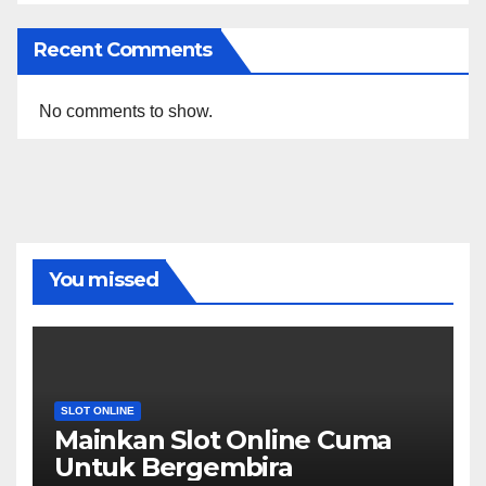
Recent Comments
No comments to show.
You missed
SLOT ONLINE
Mainkan Slot Online Cuma
Untuk Bergembira