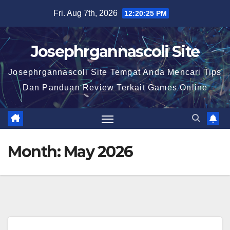
Skip
Fri. Aug 7th, 2026
12:20:25 PM
to
content
Josephrgannascoli Site
Josephrgannascoli Site Tempat Anda Mencari Tips
Dan Panduan Review Terkait Games Online
Month:
May 2026