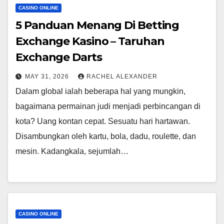
CASINO ONLINE
5 Panduan Menang Di Betting
Exchange Kasino – Taruhan
Exchange Darts
MAY 31, 2026
RACHEL ALEXANDER
Dalam global ialah beberapa hal yang mungkin,
bagaimana permainan judi menjadi perbincangan di
kota? Uang kontan cepat. Sesuatu hari hartawan.
Disambungkan oleh kartu, bola, dadu, roulette, dan
mesin. Kadangkala, sejumlah…
CASINO ONLINE