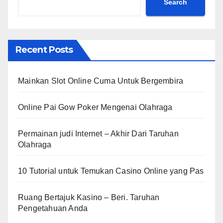
Search
Recent Posts
Mainkan Slot Online Cuma Untuk Bergembira
Online Pai Gow Poker Mengenai Olahraga
Permainan judi Internet – Akhir Dari Taruhan
Olahraga
10 Tutorial untuk Temukan Casino Online yang Pas
Ruang Bertajuk Kasino – Beri. Taruhan
Pengetahuan Anda