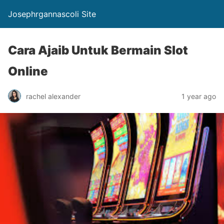
Josephrgannascoli Site
Cara Ajaib Untuk Bermain Slot
Online
rachel alexander
1 year ago