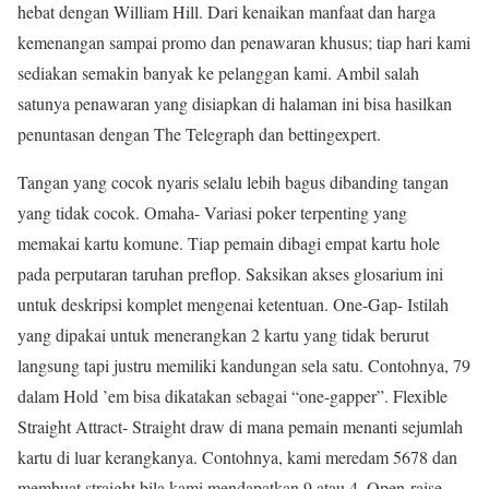
hebat dengan William Hill. Dari kenaikan manfaat dan harga
kemenangan sampai promo dan penawaran khusus; tiap hari kami
sediakan semakin banyak ke pelanggan kami. Ambil salah
satunya penawaran yang disiapkan di halaman ini bisa hasilkan
penuntasan dengan The Telegraph dan bettingexpert.
Tangan yang cocok nyaris selalu lebih bagus dibanding tangan
yang tidak cocok. Omaha- Variasi poker terpenting yang
memakai kartu komune. Tiap pemain dibagi empat kartu hole
pada perputaran taruhan preflop. Saksikan akses glosarium ini
untuk deskripsi komplet mengenai ketentuan. One-Gap- Istilah
yang dipakai untuk menerangkan 2 kartu yang tidak berurut
langsung tapi justru memiliki kandungan sela satu. Contohnya, 79
dalam Hold ’em bisa dikatakan sebagai “one-gapper”. Flexible
Straight Attract- Straight draw di mana pemain menanti sejumlah
kartu di luar kerangkanya. Contohnya, kami meredam 5678 dan
membuat straight bila kami mendapatkan 9 atau 4. Open-raise-