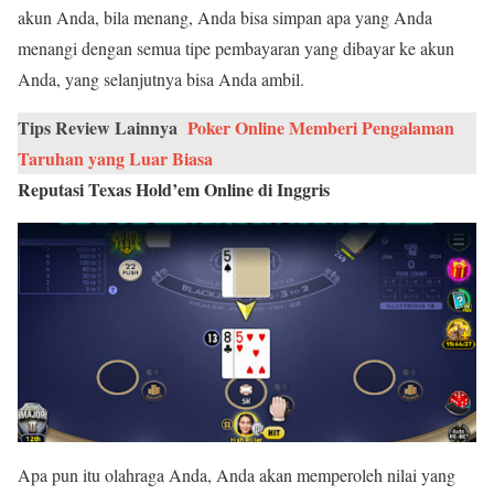
akun Anda, bila menang, Anda bisa simpan apa yang Anda
menangi dengan semua tipe pembayaran yang dibayar ke akun
Anda, yang selanjutnya bisa Anda ambil.
Tips Review Lainnya
Poker Online Memberi Pengalaman
Taruhan yang Luar Biasa
Reputasi Texas Hold’em Online di Inggris
Apa pun itu olahraga Anda, Anda akan memperoleh nilai yang