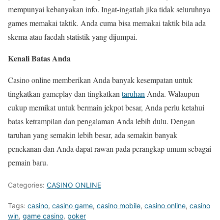
mempunyai kebanyakan info. Ingat-ingatlah jika tidak seluruhnya
games memakai taktik. Anda cuma bisa memakai taktik bila ada
skema atau faedah statistik yang dijumpai.
Kenali Batas Anda
Casino online memberikan Anda banyak kesempatan untuk
tingkatkan gameplay dan tingkatkan
taruhan
Anda. Walaupun
cukup memikat untuk bermain jekpot besar, Anda perlu ketahui
batas ketrampilan dan pengalaman Anda lebih dulu. Dengan
taruhan yang semakin lebih besar, ada semakin banyak
penekanan dan Anda dapat rawan pada perangkap umum sebagai
pemain baru.
Categories:
CASINO ONLINE
Tags:
casino
,
casino game
,
casino mobile
,
casino online
,
casino
win
,
game casino
,
poker