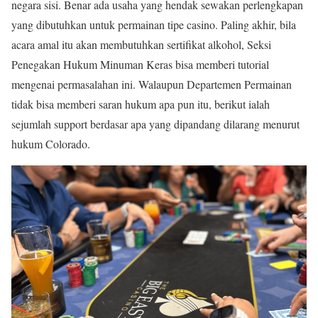
negara sisi. Benar ada usaha yang hendak sewakan perlengkapan
yang dibutuhkan untuk permainan tipe casino. Paling akhir, bila
acara amal itu akan membutuhkan sertifikat alkohol, Seksi
Penegakan Hukum Minuman Keras bisa memberi tutorial
mengenai permasalahan ini. Walaupun Departemen Permainan
tidak bisa memberi saran hukum apa pun itu, berikut ialah
sejumlah support berdasar apa yang dipandang dilarang menurut
hukum Colorado.