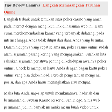
Tips Review Lainnya
Langkah Memasangkan Taruhan
Online
Langkah terbaik untuk temukan situs poker casino yang aman
pada internet dengan meng ikuti link di halaman web ini. Kami
cuma merekomendasikan kamar yang terbanyak didatangi pada
internet hingga Anda tidak ditipu dari dana Anda yang bernilai.
Dalam hidupnya yang cepat selama ini, poker casino online sudah
alami sejumlah pasang kering yang mengagumkan. Silahkan kita
saksikan sejumlah peristiwa penting di kehidupan awalnya poker
online. Check kemampuan kartu Anda dengan bagan kartu poker
online yang bisa didownload. Peroleh pengetahuan mengenai
posisi, dan apa Anda harus meningkatkan atau melipat.
Maka bila Anda siap-siap untuk menikmatinya, hadirlah dan
bermainlah di Sycuan Kasino Resor di San Diego. Situs web
permainan judi ini banyak memiliki mesin buah video untuk